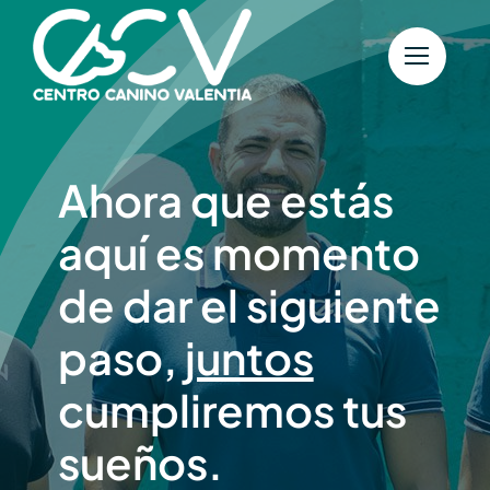
Saltar
al
contenido
Ahora que estás
aquí es momento
de dar el siguiente
paso,
juntos
cumpliremos tus
sueños.