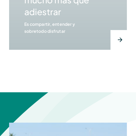
adiestrar
Es compartir, entender y
sobretodo disfrutar