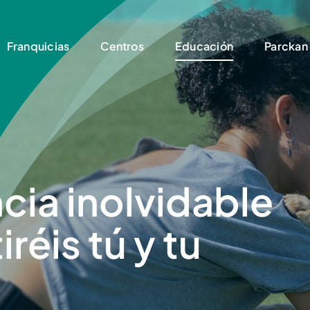
Franquicias
Centros
Educación
Parckan
cia inolvidable
éis tú y tu