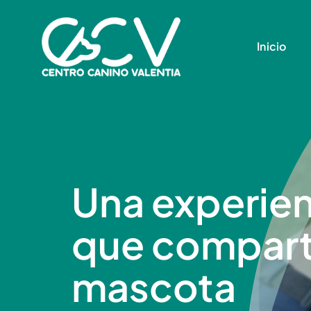
Saltar
al
Inicio
contenido
Una experien
que compartir
mascota