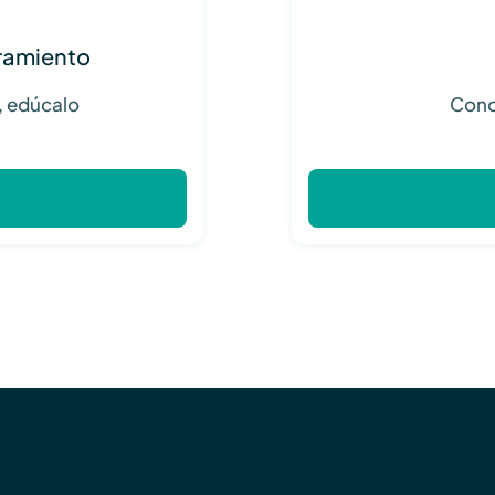
tramiento
v, edúcalo
Cono