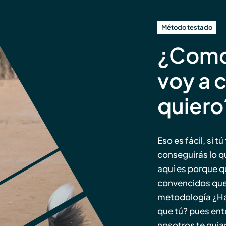
Método testado
¿Como
voy a 
quiero
Eso es fácil, si t
conseguirás lo q
aquí es porque q
convencidos que 
metodología ¿Hay
que tú? pues ent
nosotros te guia