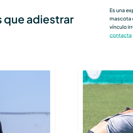
Es una ex
 que adiestrar
mascota q
vínculo i
contacta