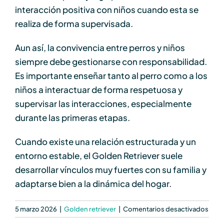
interacción positiva con niños cuando esta se
realiza de forma supervisada.
Aun así, la convivencia entre perros y niños
siempre debe gestionarse con responsabilidad.
Es importante enseñar tanto al perro como a los
niños a interactuar de forma respetuosa y
supervisar las interacciones, especialmente
durante las primeras etapas.
Cuando existe una relación estructurada y un
entorno estable, el Golden Retriever suele
desarrollar vínculos muy fuertes con su familia y
adaptarse bien a la dinámica del hogar.
en
5 marzo 2026
|
Golden retriever
|
Comentarios desactivados
¿El