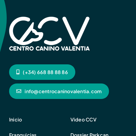
(+34) 668 88 88 86
info@centrocaninovalentia.com
Inicio
Video CCV
Franquicias
Dossier Parkcan