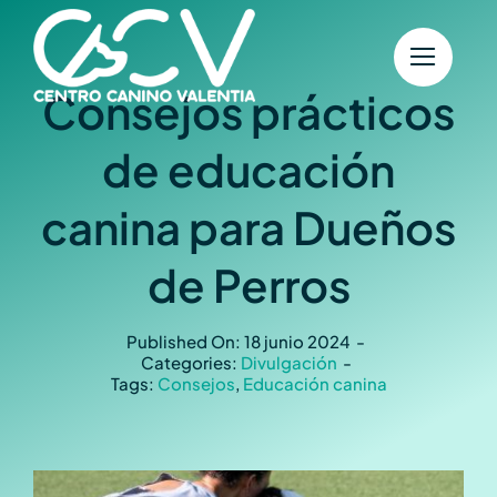
Saltar
al
contenido
Consejos prácticos
de educación
canina para Dueños
de Perros
Published On: 18 junio 2024
-
Categories:
Divulgación
-
Tags:
Consejos
,
Educación canina